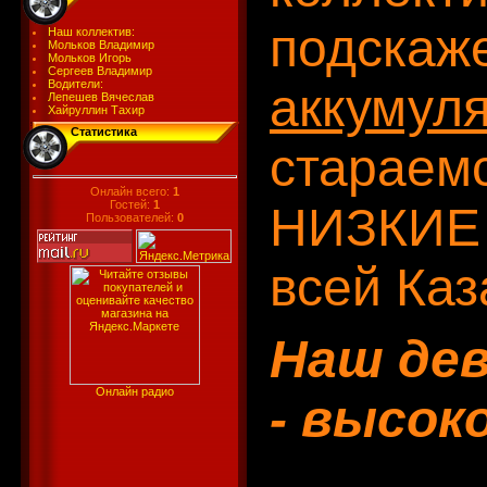
подскаж
Наш коллектив:
Мольков Владимир
Мольков Игорь
Сергеев Владимир
Водители:
аккумуля
Лепешев Вячеслав
Хайруллин Тахир
Статистика
стараем
Онлайн всего:
1
Гостей:
1
НИЗКИЕ 
Пользователей:
0
всей Каз
Наш дев
Онлайн радио
- высок