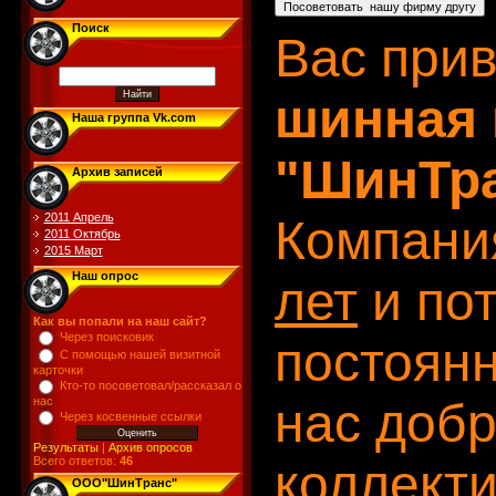
Поиск
Вас при
шинная 
Наша группа Vk.com
"ШинТр
Архив записей
2011 Апрель
Компани
2011 Октябрь
2015 Март
Наш опрос
лет
и по
Как вы попали на наш сайт?
Через поисковик
постоянн
С помощью нашей визитной
карточки
Кто-то посоветовал/рассказал о
нас
нас доб
Через косвенные ссылки
Результаты
|
Архив опросов
Всего ответов:
46
коллекти
ООО"ШинТранс"