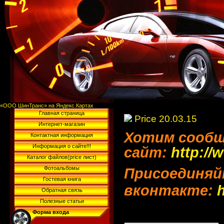
«ООО ШинТранс» на Яндекс.Картах
Главная страница
Price 20.03.15
Интернет-магазин
Хотим сообщ
Контактная информация
Информация о сайте!!!
сайт:
http://
Каталог файлов(price лист)
Фотоальбомы
Присоединяй
Гостевая книга
вконтакте:
Обратная связь
Полезные статьи
Форма входа